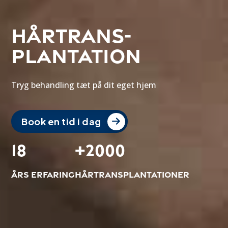
Hår­trans­
plantation
Tryg behandling tæt på dit eget hjem
Book en tid i dag
18
+
2000
Års erfaring
Hårtransplantationer