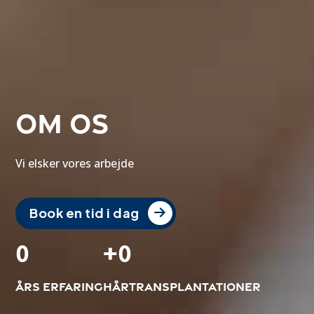
Om os
Vi elsker vores arbejde
Book en tid i dag
0
+
0
Års erfaring
Hårtransplantationer