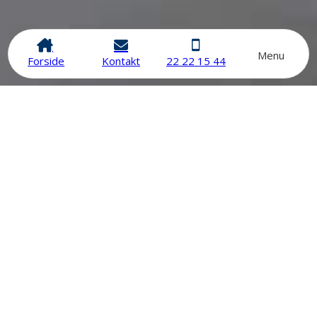
Menu
Forside
Kontakt
22 22 15 44
Vores vision
Velkommen til Copenhagen Private Clinic, Danmarks
førende private klinik inden for hårtransplantation. Vi
tilbyder behandlinger, der kombinerer høj kvalitet, tryghed
og professionel ekspertise – alt sammen centralt i
København.
Hos Copenhagen Private Clinic arbejder vi under fuld
dansk medicinsk licens, hvilket sikrer, at vores procedurer
lever op til de højeste danske standarder for sikkerhed og