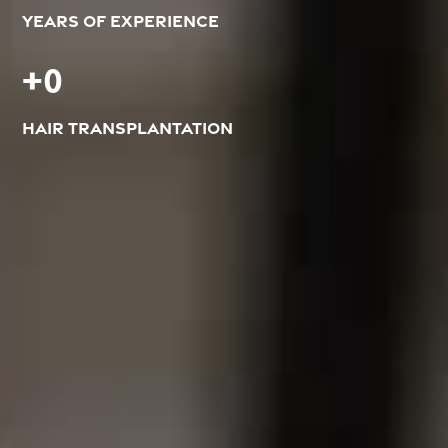
Years of experience
+
0
Hair transplantation