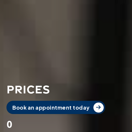
Prices
Book an appointment today
0